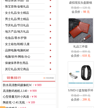
·
模型摆设/水晶产品
虚拟现实头盔眼镜
·
珠宝首饰/金银礼品
市场价：128 元
会员价：
98 元
·
女士礼品/女士精品
·
男士礼品/男士精品
·
节庆礼品/节日礼品
·
地方产品/地方礼品
·
化妆品/香水/护肤
·
女士箱包/鞋帽/儿童
礼品三件套
·
品牌电脑/电脑耗材
市场价：899 元
会员价：
618 元
·
电脑/软件/网络/办公
·
保健保养养生用品
·
其它礼品/其它商品
防水高清数码摄像机W.
↑
￥989
SJMD-U盘智能手环
高清数码相机-L140
↑
￥999
市场价：399 元
心型香薰无叶小风扇
↑
￥96
会员价：
299 元
陶瓷笔+2.4G无线.
↑
￥189