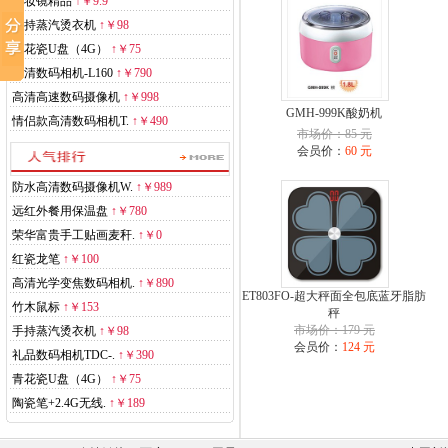
化妆镜精品
↑
￥9.9
手持蒸汽烫衣机
↑
￥98
青花瓷U盘（4G）
↑
￥75
高清数码相机-L160
↑
￥790
高清高速数码摄像机
↑
￥998
GMH-999K酸奶机
情侣款高清数码相机T.
↑
￥490
市场价：85 元
会员价：
60 元
防水高清数码摄像机W.
↑
￥989
远红外餐用保温盘
↑
￥780
荣华富贵手工贴画麦秆.
↑
￥0
红瓷龙笔
↑
￥100
高清光学变焦数码相机.
↑
￥890
ET803FO-超大秤面全包底蓝牙脂肪
竹木鼠标
↑
￥153
秤
市场价：179 元
手持蒸汽烫衣机
↑
￥98
会员价：
124 元
礼品数码相机TDC-.
↑
￥390
青花瓷U盘（4G）
↑
￥75
陶瓷笔+2.4G无线.
↑
￥189