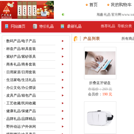
旭鑫礼品官方网www.xu99.c
推荐礼品
|
导航分类
所有商
·
数码产品/电子产品
·
杯壶产品/杯具套装
·
紫砂产品/紫砂茶具
·
商务礼品/商务套装
·
日用家居/日用套装
·
生活家电/生活礼品
折叠蓝牙键盘
·
办公文化/办公摆设
市场价：269 元
会员价：
190 元
·
皮具产品/箱包产品
·
工艺收藏/民间收藏
·
健康礼品/保健产品
·
品牌礼品/品牌精品
·
野外动运/户外休闲