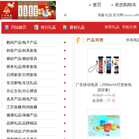
旭鑫礼品官方网www.xu99.co
推荐礼品
|
导航分类
所有商
·
数码产品/电子产品
·
杯壶产品/杯具套装
·
紫砂产品/紫砂茶具
·
商务礼品/商务套装
·
日用家居/日用套装
·
生活家电/生活礼品
广告移动电源（2600mAh可更换电
源容量)
·
办公文化/办公摆设
市场价：73 元
·
皮具产品/箱包产品
会员价：
57 元
·
工艺收藏/民间收藏
·
健康礼品/保健产品
·
品牌礼品/品牌精品
·
野外动运/户外休闲