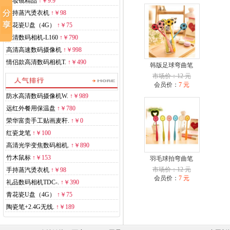
化妆镜精品
↑
￥9.9
手持蒸汽烫衣机
↑
￥98
青花瓷U盘（4G）
↑
￥75
高清数码相机-L160
↑
￥790
高清高速数码摄像机
↑
￥998
情侣款高清数码相机T.
↑
￥490
韩版足球弯曲笔
市场价：12 元
会员价：
7 元
防水高清数码摄像机W.
↑
￥989
远红外餐用保温盘
↑
￥780
荣华富贵手工贴画麦秆.
↑
￥0
红瓷龙笔
↑
￥100
高清光学变焦数码相机.
↑
￥890
竹木鼠标
↑
￥153
羽毛球拍弯曲笔
市场价：12 元
手持蒸汽烫衣机
↑
￥98
会员价：
7 元
礼品数码相机TDC-.
↑
￥390
青花瓷U盘（4G）
↑
￥75
陶瓷笔+2.4G无线.
↑
￥189