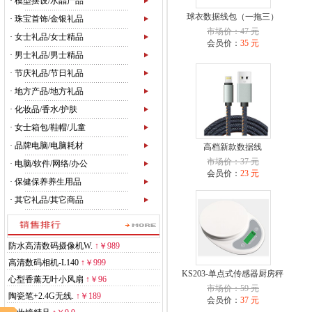
·
模型摆设/水晶产品
球衣数据线包（一拖三）
·
珠宝首饰/金银礼品
市场价：47 元
·
女士礼品/女士精品
会员价：
35 元
·
男士礼品/男士精品
·
节庆礼品/节日礼品
·
地方产品/地方礼品
·
化妆品/香水/护肤
·
女士箱包/鞋帽/儿童
·
品牌电脑/电脑耗材
高档新款数据线
市场价：37 元
·
电脑/软件/网络/办公
会员价：
23 元
·
保健保养养生用品
·
其它礼品/其它商品
防水高清数码摄像机W.
↑
￥989
高清数码相机-L140
↑
￥999
KS203-单点式传感器厨房秤
心型香薰无叶小风扇
↑
￥96
市场价：59 元
陶瓷笔+2.4G无线.
↑
￥189
会员价：
37 元