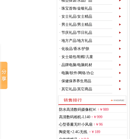
·
模型摆设/水晶产品
·
珠宝首饰/金银礼品
·
女士礼品/女士精品
·
男士礼品/男士精品
·
节庆礼品/节日礼品
·
地方产品/地方礼品
·
化妆品/香水/护肤
·
女士箱包/鞋帽/儿童
·
品牌电脑/电脑耗材
·
电脑/软件/网络/办公
·
保健保养养生用品
·
其它礼品/其它商品
防水高清数码摄像机W.
↑
￥989
高清数码相机-L140
↑
￥999
心型香薰无叶小风扇
↑
￥96
陶瓷笔+2.4G无线.
↑
￥189