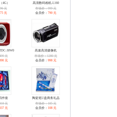
（4G）
高清数码相机-L160
6 元
市场价：999 元
75 元
会员价：
790 元
C-30W0
高速高清摄像机
99 元
市场价：1280 元
390 元
会员价：
998 元
四件套
陶瓷笔U盘商务礼品
18 元
市场价：185 元
337 元
会员价：
108 元