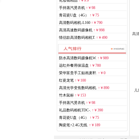
化妆镜精品
↑
￥9.9
手持蒸汽烫衣机
↑
￥98
青花瓷U盘（4G）
↑
￥75
高清数码相机-L160
↑
￥790
高清高速数码摄像机
↑
￥998
高清
情侣款高清数码相机T.
↑
￥490
防水高清数码摄像机W.
↑
￥989
远红外餐用保温盘
↑
￥780
荣华富贵手工贴画麦秆.
↑
￥0
红瓷龙笔
↑
￥100
高清光学变焦数码相机.
↑
￥890
儿
竹木鼠标
↑
￥153
手持蒸汽烫衣机
↑
￥98
礼品数码相机TDC-.
↑
￥390
青花瓷U盘（4G）
↑
￥75
陶瓷笔+2.4G无线.
↑
￥189