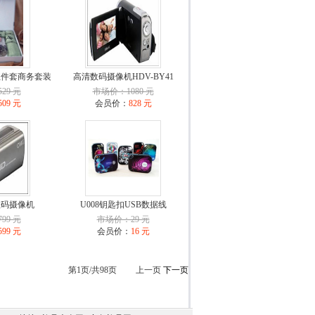
五件套商务套装
高清数码摄像机HDV-BY41
29 元
市场价：1080 元
509 元
会员价：
828 元
数码摄像机
U008钥匙扣USB数据线
99 元
市场价：29 元
599 元
会员价：
16 元
第1页/共98页 上一页
下一页