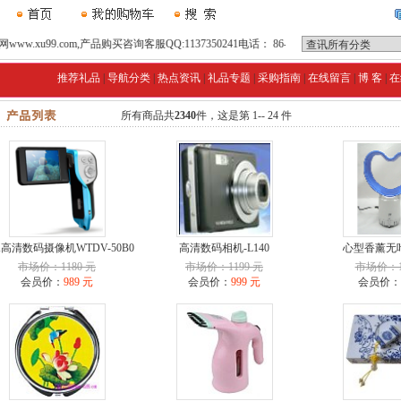
xu99.com,产品购买咨询客服QQ:1137350241电话： 86-020-88515495(8线)
推荐礼品
|
导航分类
|
热点资讯
|
礼品专题
|
采购指南
|
在线留言
|
博 客
|
在
所有商品共
2340
件，这是第 1-- 24 件
高清数码摄像机WTDV-50B0
高清数码相机-L140
心型香薰无
市场价：1180 元
市场价：1199 元
市场价：1
会员价：
989 元
会员价：
999 元
会员价：