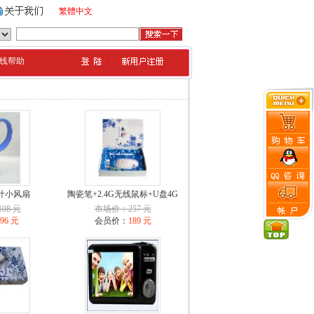
繁體中文
线帮助
叶小风扇
陶瓷笔+2.4G无线鼠标+U盘4G
08 元
市场价：257 元
96 元
会员价：
189 元