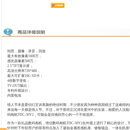
拍照，摄像，录音，回放
最大有效像素1600万，
感光器像素500万；
2.5”TFT显示屏；
高清分辨率720*480，
最大可扩展16G SD卡；
4倍数字变焦；
TV-OUT输出；
专利外观设计；
内置电池
情人节本是爱侣们互诉衷肠的绝佳时期，不少朋友因为种种原因错过了这难得的
来说每一天都是情人节。不过，对于那些正沉浸在爱河中的女孩，相爱的人没能
码相机TDC-50Y2，可能会是你挽回芳心的一个不错选择。
作为一款礼品数码相机，情侣数码相机TDC-50Y2在外观上进行了精心的设计
针对时下年轻用户的审美特点加入了诸如金属质感机身、镀银镶边、一体化机身等