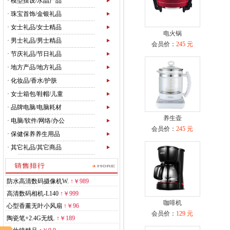
·
模型摆设/水晶产品
·
珠宝首饰/金银礼品
·
女士礼品/女士精品
电火锅
·
男士礼品/男士精品
会员价：
245 元
·
节庆礼品/节日礼品
·
地方产品/地方礼品
·
化妆品/香水/护肤
·
女士箱包/鞋帽/儿童
·
品牌电脑/电脑耗材
养生壶
·
电脑/软件/网络/办公
会员价：
245 元
·
保健保养养生用品
·
其它礼品/其它商品
防水高清数码摄像机W.
↑
￥989
高清数码相机-L140
↑
￥999
咖啡机
心型香薰无叶小风扇
↑
￥96
会员价：
129 元
陶瓷笔+2.4G无线.
↑
￥189