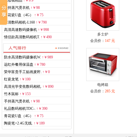
化妆镜精品
↑
￥9.9
手持蒸汽烫衣机
↑
￥98
青花瓷U盘（4G）
↑
￥75
高清数码相机-L160
↑
￥790
高清高速数码摄像机
↑
￥998
多士炉
情侣款高清数码相机T.
↑
￥490
会员价：
147 元
防水高清数码摄像机W.
↑
￥989
远红外餐用保温盘
↑
￥780
荣华富贵手工贴画麦秆.
↑
￥0
红瓷龙笔
↑
￥100
电烤箱
高清光学变焦数码相机.
↑
￥890
会员价：
285 元
竹木鼠标
↑
￥153
手持蒸汽烫衣机
↑
￥98
礼品数码相机TDC-.
↑
￥390
青花瓷U盘（4G）
↑
￥75
陶瓷笔+2.4G无线.
↑
￥189