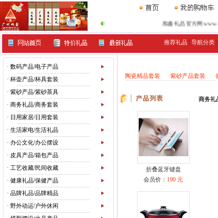
旭鑫礼品官方网www.xu99.
推荐礼品
|
导航分类
·
数码产品/电子产品
陶瓷精品套装
紫砂产品套装
·
杯壶产品/杯具套装
·
紫砂产品/紫砂茶具
商务礼
·
商务礼品/商务套装
·
日用家居/日用套装
·
生活家电/生活礼品
·
办公文化/办公摆设
·
皮具产品/箱包产品
·
工艺收藏/民间收藏
折叠蓝牙键盘
会员价：
190 元
·
健康礼品/保健产品
·
品牌礼品/品牌精品
·
野外动运/户外休闲