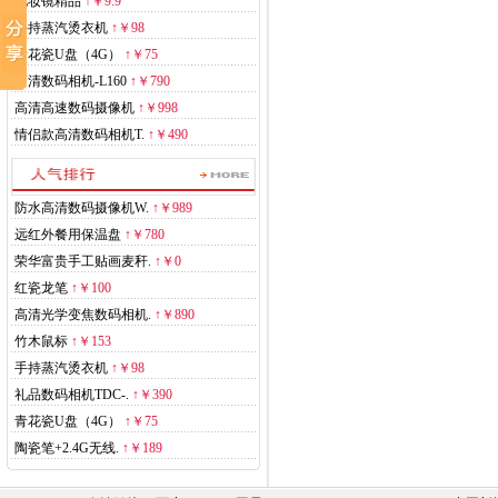
化妆镜精品
↑
￥9.9
手持蒸汽烫衣机
↑
￥98
青花瓷U盘（4G）
↑
￥75
高清数码相机-L160
↑
￥790
高清高速数码摄像机
↑
￥998
情侣款高清数码相机T.
↑
￥490
防水高清数码摄像机W.
↑
￥989
远红外餐用保温盘
↑
￥780
荣华富贵手工贴画麦秆.
↑
￥0
红瓷龙笔
↑
￥100
高清光学变焦数码相机.
↑
￥890
竹木鼠标
↑
￥153
手持蒸汽烫衣机
↑
￥98
礼品数码相机TDC-.
↑
￥390
青花瓷U盘（4G）
↑
￥75
陶瓷笔+2.4G无线.
↑
￥189