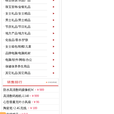
·
模型摆设/水晶产品
·
珠宝首饰/金银礼品
·
女士礼品/女士精品
·
男士礼品/男士精品
·
节庆礼品/节日礼品
·
地方产品/地方礼品
·
化妆品/香水/护肤
·
女士箱包/鞋帽/儿童
·
品牌电脑/电脑耗材
·
电脑/软件/网络/办公
·
保健保养养生用品
·
其它礼品/其它商品
防水高清数码摄像机W.
↑
￥989
高清数码相机-L140
↑
￥999
心型香薰无叶小风扇
↑
￥96
陶瓷笔+2.4G无线.
↑
￥189