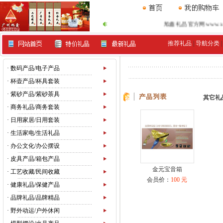
旭鑫礼品官方网www.xu99.
推荐礼品
|
导航分类
·
数码产品/电子产品
·
杯壶产品/杯具套装
·
紫砂产品/紫砂茶具
其它礼
·
商务礼品/商务套装
·
日用家居/日用套装
·
生活家电/生活礼品
·
办公文化/办公摆设
·
皮具产品/箱包产品
金元宝音箱
·
工艺收藏/民间收藏
会员价：
100 元
·
健康礼品/保健产品
·
品牌礼品/品牌精品
·
野外动运/户外休闲