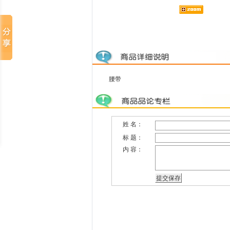
腰带
姓 名：
标 题：
内 容：