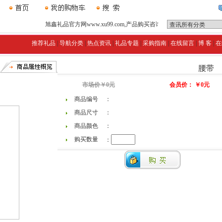
旭鑫礼品官方网www.xu99.com,产品购买咨询客服QQ:1137350241电话： 86
推荐礼品
|
导航分类
|
热点资讯
|
礼品专题
|
采购指南
|
在线留言
|
博 客
|
在
腰带
市场价￥0元
会员价： ￥0元
商品编号
：
商品尺寸
：
商品颜色
：
购买数量
：