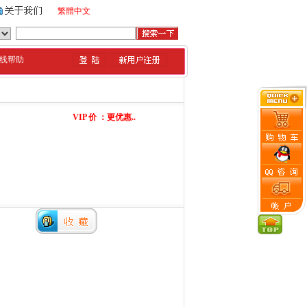
繁體中文
-020-88515495(8线)
线帮助
VIP 价 ：更优惠..