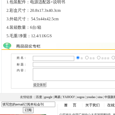
1.包装配件：电源适配器+说明书
2.彩盒尺寸：20.8x17.3x40.3cm
3.外箱尺寸： 54.5x44x42.5cm
4.装箱数量：6台/箱
5.毛重/净重：12.4/11KGS
姓 名：
☆
☆☆
☆☆☆
标 题：
内 容：
友情链接 : |
百度
|
google
|
网易
|
YAHOO!
|
sogou
|
youdao
|
sina
|
中国新
公司地址:中国广州中山大道旭明阁9号 邮政